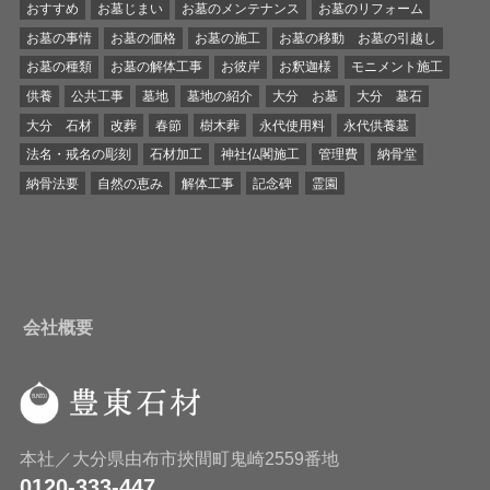
おすすめ
お墓じまい
お墓のメンテナンス
お墓のリフォーム
お墓の事情
お墓の価格
お墓の施工
お墓の移動 お墓の引越し
お墓の種類
お墓の解体工事
お彼岸
お釈迦様
モニメント施工
供養
公共工事
墓地
墓地の紹介
大分 お墓
大分 墓石
大分 石材
改葬
春節
樹木葬
永代使用料
永代供養墓
法名・戒名の彫刻
石材加工
神社仏閣施工
管理費
納骨堂
納骨法要
自然の恵み
解体工事
記念碑
霊園
会社概要
本社／大分県由布市挾間町鬼崎2559番地
0120-333-447