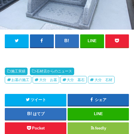
LINE
施工実績
石材店からのニュース
お墓の施工
大分 お墓
大分 墓石
大分 石材
ツイート
シェア
はてブ
LINE
Pocket
feedly