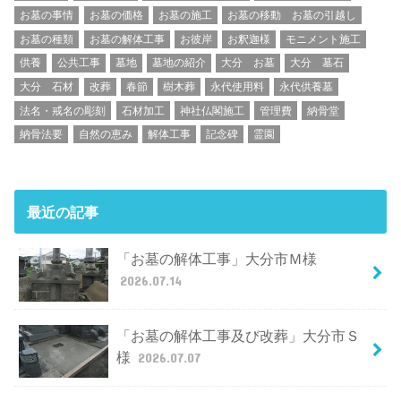
お墓の事情
お墓の価格
お墓の施工
お墓の移動 お墓の引越し
お墓の種類
お墓の解体工事
お彼岸
お釈迦様
モニメント施工
供養
公共工事
墓地
墓地の紹介
大分 お墓
大分 墓石
大分 石材
改葬
春節
樹木葬
永代使用料
永代供養墓
法名・戒名の彫刻
石材加工
神社仏閣施工
管理費
納骨堂
納骨法要
自然の恵み
解体工事
記念碑
霊園
最近の記事
「お墓の解体工事」大分市Ｍ様
2026.07.14
「お墓の解体工事及び改葬」大分市Ｓ
様
2026.07.07