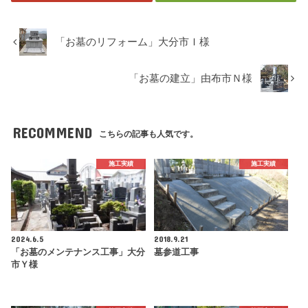
「お墓のリフォーム」大分市Ｉ様
「お墓の建立」由布市Ｎ様
RECOMMEND
こちらの記事も人気です。
施工実績
施工実績
2024.6.5
2018.9.21
「お墓のメンテナンス工事」大分
墓参道工事
市Ｙ様