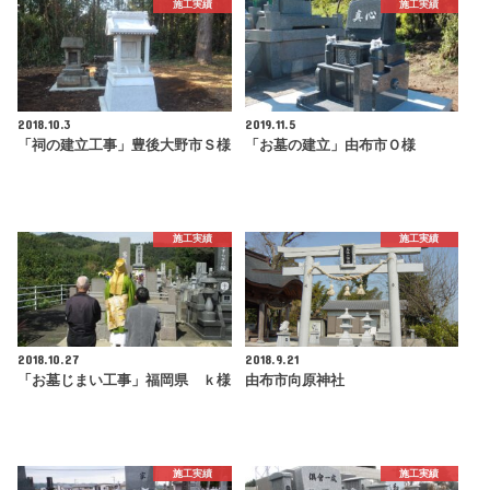
施工実績
施工実績
2018.10.3
2019.11.5
「祠の建立工事」豊後大野市Ｓ様
「お墓の建立」由布市Ｏ様
施工実績
施工実績
2018.10.27
2018.9.21
「お墓じまい工事」福岡県 ｋ様
由布市向原神社
施工実績
施工実績