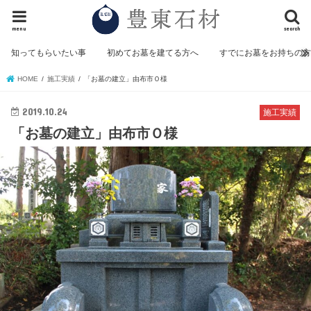
menu
search
知ってもらいたい事
初めてお墓を建てる方へ
すでにお墓をお持ちの
HOME
施工実績
「お墓の建立」由布市Ｏ様
2019.10.24
施工実績
「お墓の建立」由布市Ｏ様