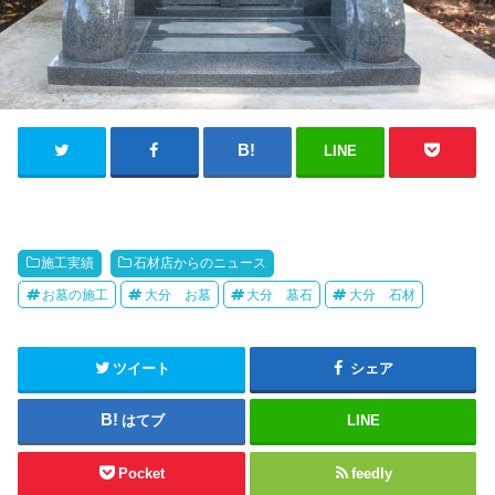
LINE
施工実績
石材店からのニュース
お墓の施工
大分 お墓
大分 墓石
大分 石材
ツイート
シェア
はてブ
LINE
Pocket
feedly