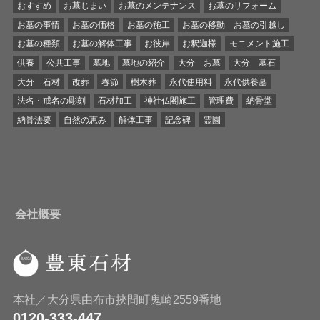
おすすめ
お墓じまい
お墓のメンテナンス
お墓のリフォーム
お墓の事情
お墓の価格
お墓の施工
お墓の移動 お墓の引越し
お墓の種類
お墓の解体工事
お彼岸
お釈迦様
モニメント施工
供養
公共工事
墓地
墓地の紹介
大分 お墓
大分 墓石
大分 石材
改葬
春節
樹木葬
永代使用料
永代供養墓
法名・戒名の彫刻
石材加工
神社仏閣施工
管理費
納骨堂
納骨法要
自然の恵み
解体工事
記念碑
霊園
会社概要
本社／大分県由布市挾間町鬼崎2559番地
0120-333-447