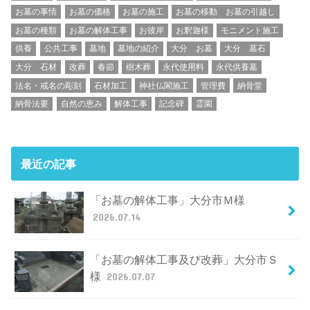
お墓の事情
お墓の価格
お墓の施工
お墓の移動 お墓の引越し
お墓の種類
お墓の解体工事
お彼岸
お釈迦様
モニメント施工
供養
公共工事
墓地
墓地の紹介
大分 お墓
大分 墓石
大分 石材
改葬
春節
樹木葬
永代使用料
永代供養墓
法名・戒名の彫刻
石材加工
神社仏閣施工
管理費
納骨堂
納骨法要
自然の恵み
解体工事
記念碑
霊園
最近の記事
「お墓の解体工事」大分市Ｍ様
2026.07.14
「お墓の解体工事及び改葬」大分市Ｓ
様
2026.07.07