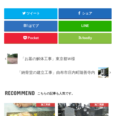
ツイート
シェア
はてブ
LINE
Pocket
feedly
「お墓の解体工事」東京都Ｗ様
「納骨堂の建立工事」由布市庄内町隨善寺内
RECOMMEND
こちらの記事も人気です。
施工実績
施工実績