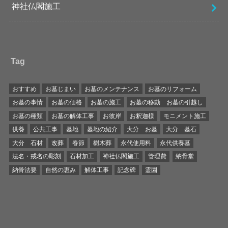
神社仏閣施工
Tag
おすすめ
お墓じまい
お墓のメンテナンス
お墓のリフォーム
お墓の事情
お墓の価格
お墓の施工
お墓の移動 お墓の引越し
お墓の種類
お墓の解体工事
お彼岸
お釈迦様
モニメント施工
供養
公共工事
墓地
墓地の紹介
大分 お墓
大分 墓石
大分 石材
改葬
春節
樹木葬
永代使用料
永代供養墓
法名・戒名の彫刻
石材加工
神社仏閣施工
管理費
納骨堂
納骨法要
自然の恵み
解体工事
記念碑
霊園