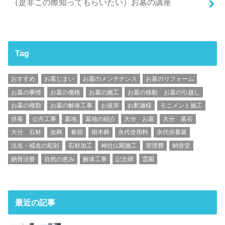
（是非この際知ってもらいたい）お墓の講座
Tag
おすすめ
お墓じまい
お墓のメンテナンス
お墓のリフォーム
お墓の事情
お墓の価格
お墓の施工
お墓の移動 お墓の引越し
お墓の種類
お墓の解体工事
お彼岸
お釈迦様
モニメント施工
供養
公共工事
墓地
墓地の紹介
大分 お墓
大分 墓石
大分 石材
改葬
春節
樹木葬
永代使用料
永代供養墓
法名・戒名の彫刻
石材加工
神社仏閣施工
管理費
納骨堂
納骨法要
自然の恵み
解体工事
記念碑
霊園
最近の記事