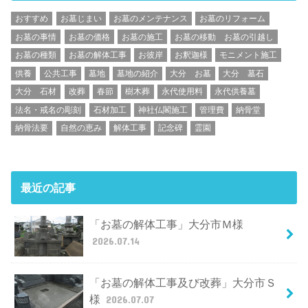
おすすめ
お墓じまい
お墓のメンテナンス
お墓のリフォーム
お墓の事情
お墓の価格
お墓の施工
お墓の移動 お墓の引越し
お墓の種類
お墓の解体工事
お彼岸
お釈迦様
モニメント施工
供養
公共工事
墓地
墓地の紹介
大分 お墓
大分 墓石
大分 石材
改葬
春節
樹木葬
永代使用料
永代供養墓
法名・戒名の彫刻
石材加工
神社仏閣施工
管理費
納骨堂
納骨法要
自然の恵み
解体工事
記念碑
霊園
最近の記事
「お墓の解体工事」大分市Ｍ様
2026.07.14
「お墓の解体工事及び改葬」大分市Ｓ
様
2026.07.07