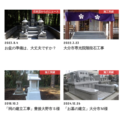
石材店からのニュース
施工実績
2023.8.4
2022.3.23
お盆の準備は、大丈夫ですか？
大分市専光院階段石工事
施工実績
施工実績
2018.10.3
2024.12.26
「祠の建立工事」豊後大野市Ｓ様
「お墓の建立」大分市Ｍ様