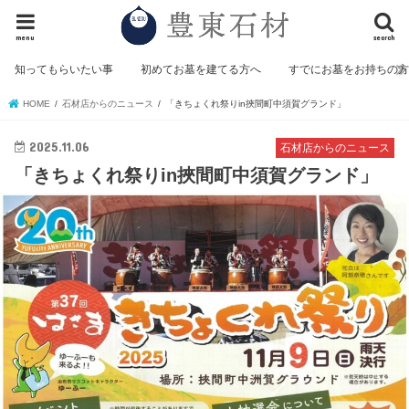
menu
search
知ってもらいたい事
初めてお墓を建てる方へ
すでにお墓をお持ちの
HOME
石材店からのニュース
「きちょくれ祭りin挾間町中須賀グランド」
2025.11.06
石材店からのニュース
「きちょくれ祭りin挾間町中須賀グランド」