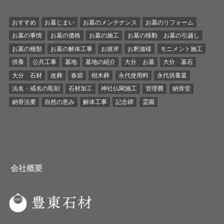
おすすめ
お墓じまい
お墓のメンテナンス
お墓のリフォーム
お墓の事情
お墓の価格
お墓の施工
お墓の移動 お墓の引越し
お墓の種類
お墓の解体工事
お彼岸
お釈迦様
モニメント施工
供養
公共工事
墓地
墓地の紹介
大分 お墓
大分 墓石
大分 石材
改葬
春節
樹木葬
永代使用料
永代供養墓
法名・戒名の彫刻
石材加工
神社仏閣施工
管理費
納骨堂
納骨法要
自然の恵み
解体工事
記念碑
霊園
会社概要