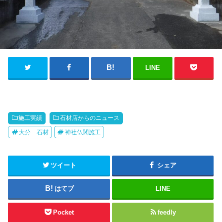
LINE
施工実績
石材店からのニュース
大分 石材
神社仏閣施工
ツイート
シェア
はてブ
LINE
Pocket
feedly