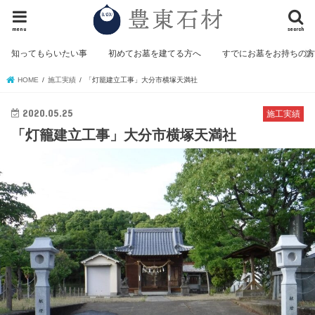
menu
search
知ってもらいたい事
初めてお墓を建てる方へ
すでにお墓をお持ちの
HOME
施工実績
「灯籠建立工事」大分市横塚天満社
2020.05.25
施工実績
「灯籠建立工事」大分市横塚天満社