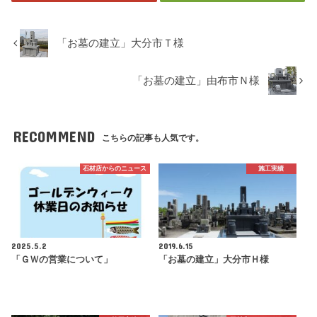
「お墓の建立」大分市Ｔ様
「お墓の建立」由布市Ｎ様
RECOMMEND
こちらの記事も人気です。
石材店からのニュース
施工実績
2025.5.2
2019.6.15
「ＧＷの営業について」
「お墓の建立」大分市Ｈ様