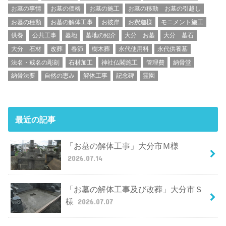
お墓の事情
お墓の価格
お墓の施工
お墓の移動 お墓の引越し
お墓の種類
お墓の解体工事
お彼岸
お釈迦様
モニメント施工
供養
公共工事
墓地
墓地の紹介
大分 お墓
大分 墓石
大分 石材
改葬
春節
樹木葬
永代使用料
永代供養墓
法名・戒名の彫刻
石材加工
神社仏閣施工
管理費
納骨堂
納骨法要
自然の恵み
解体工事
記念碑
霊園
最近の記事
「お墓の解体工事」大分市Ｍ様
2026.07.14
「お墓の解体工事及び改葬」大分市Ｓ
様
2026.07.07