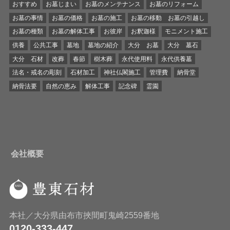
おすすめ
お墓じまい
お墓のメンテナンス
お墓のリフォーム
お墓の事情
お墓の価格
お墓の施工
お墓の移動 お墓の引越し
お墓の種類
お墓の解体工事
お彼岸
お釈迦様
モニメント施工
供養
公共工事
墓地
墓地の紹介
大分 お墓
大分 墓石
大分 石材
改葬
春節
樹木葬
永代使用料
永代供養墓
法名・戒名の彫刻
石材加工
神社仏閣施工
管理費
納骨堂
納骨法要
自然の恵み
解体工事
記念碑
霊園
会社概要
本社／大分県由布市挾間町鬼崎2559番地
0120-333-447