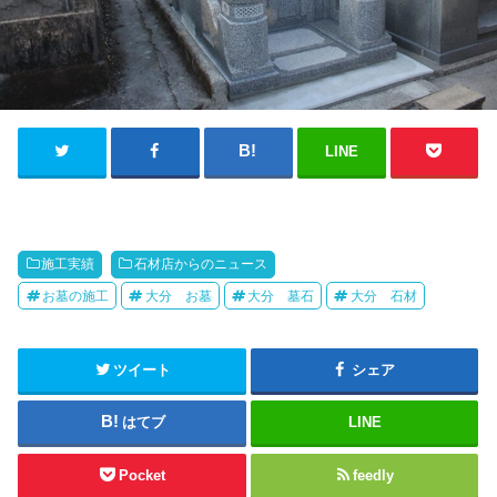
LINE
施工実績
石材店からのニュース
お墓の施工
大分 お墓
大分 墓石
大分 石材
ツイート
シェア
はてブ
LINE
Pocket
feedly