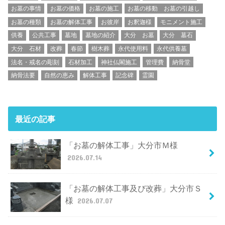
お墓の事情
お墓の価格
お墓の施工
お墓の移動 お墓の引越し
お墓の種類
お墓の解体工事
お彼岸
お釈迦様
モニメント施工
供養
公共工事
墓地
墓地の紹介
大分 お墓
大分 墓石
大分 石材
改葬
春節
樹木葬
永代使用料
永代供養墓
法名・戒名の彫刻
石材加工
神社仏閣施工
管理費
納骨堂
納骨法要
自然の恵み
解体工事
記念碑
霊園
最近の記事
「お墓の解体工事」大分市Ｍ様
2026.07.14
「お墓の解体工事及び改葬」大分市Ｓ
様
2026.07.07