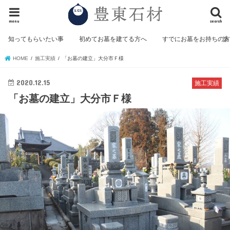
menu
search
知ってもらいたい事
初めてお墓を建てる方へ
すでにお墓をお持ちの
HOME
施工実績
「お墓の建立」大分市Ｆ様
2020.12.15
施工実績
「お墓の建立」大分市Ｆ様