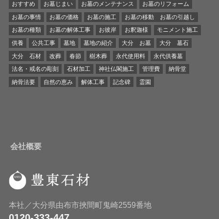
おすすめ
お墓じまい
お墓のメンテナンス
お墓のリフォーム
お墓の事情
お墓の価格
お墓の施工
お墓の移動 お墓の引越し
お墓の種類
お墓の解体工事
お彼岸
お釈迦様
モニメント施工
供養
公共工事
墓地
墓地の紹介
大分 お墓
大分 墓石
大分 石材
改葬
春節
樹木葬
永代使用料
永代供養墓
法名・戒名の彫刻
石材加工
神社仏閣施工
管理費
納骨堂
納骨法要
自然の恵み
解体工事
記念碑
霊園
会社概要
本社／大分県由布市挾間町鬼崎2559番地
0120-333-447