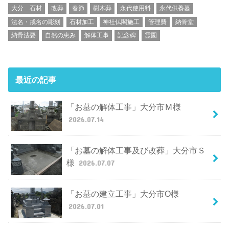
大分 石材
改葬
春節
樹木葬
永代使用料
永代供養墓
法名・戒名の彫刻
石材加工
神社仏閣施工
管理費
納骨堂
納骨法要
自然の恵み
解体工事
記念碑
霊園
最近の記事
「お墓の解体工事」大分市Ｍ様
2026.07.14
「お墓の解体工事及び改葬」大分市Ｓ
様
2026.07.07
「お墓の建立工事」大分市O様
2026.07.01