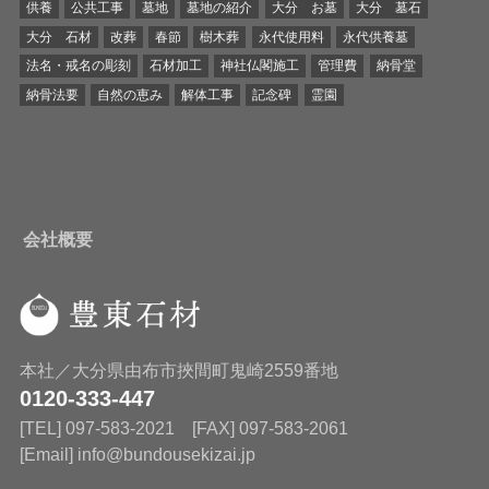
供養
公共工事
墓地
墓地の紹介
大分 お墓
大分 墓石
大分 石材
改葬
春節
樹木葬
永代使用料
永代供養墓
法名・戒名の彫刻
石材加工
神社仏閣施工
管理費
納骨堂
納骨法要
自然の恵み
解体工事
記念碑
霊園
会社概要
本社／大分県由布市挾間町鬼崎2559番地
0120-333-447
[TEL] 097-583-2021 [FAX] 097-583-2061
[Email] info@bundousekizai.jp