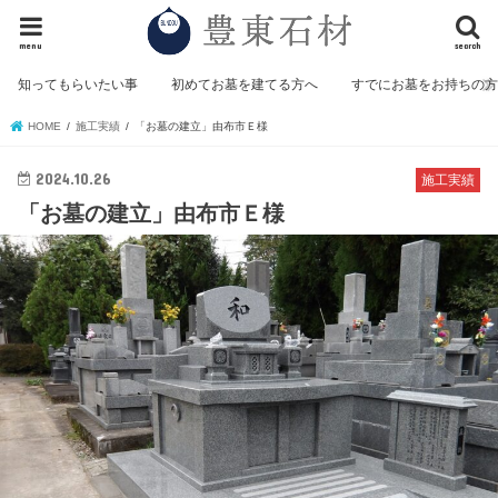
menu
search
知ってもらいたい事
初めてお墓を建てる方へ
すでにお墓をお持ちの
HOME
施工実績
「お墓の建立」由布市Ｅ様
2024.10.26
施工実績
「お墓の建立」由布市Ｅ様