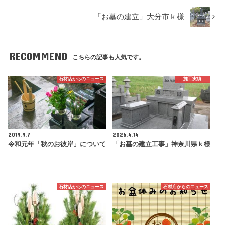
「お墓の建立」大分市ｋ様
RECOMMEND
こちらの記事も人気です。
石材店からのニュース
施工実績
2019.9.7
2026.4.14
令和元年「秋のお彼岸」について
「お墓の建立工事」神奈川県ｋ様
石材店からのニュース
石材店からのニュース