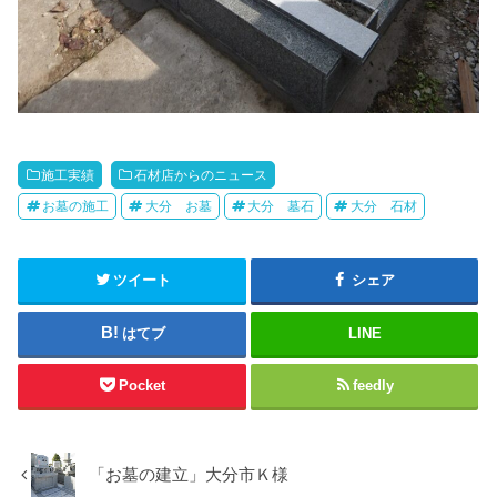
施工実績
石材店からのニュース
お墓の施工
大分 お墓
大分 墓石
大分 石材
ツイート
シェア
はてブ
LINE
Pocket
feedly
「お墓の建立」大分市Ｋ様