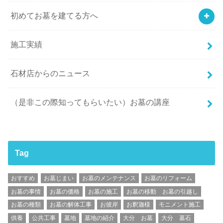
初めてお墓を建てる方へ
施工実績
石材店からのニュース
（是非この際知ってもらいたい）お墓の講座
Tag
おすすめ
お墓じまい
お墓のメンテナンス
お墓のリフォーム
お墓の事情
お墓の価格
お墓の施工
お墓の移動 お墓の引越し
お墓の種類
お墓の解体工事
お彼岸
お釈迦様
モニメント施工
供養
公共工事
墓地
墓地の紹介
大分 お墓
大分 墓石