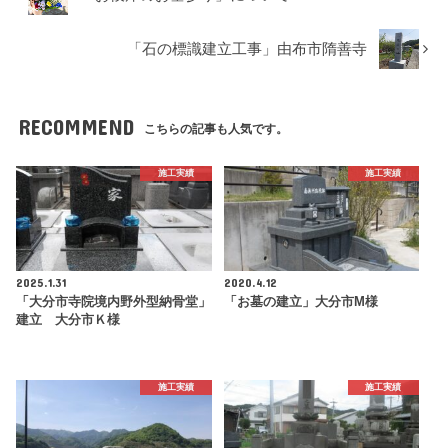
「石の標識建立工事」由布市隋善寺
RECOMMEND
こちらの記事も人気です。
施工実績
施工実績
2025.1.31
2020.4.12
「大分市寺院境内野外型納骨堂」
「お墓の建立」大分市M様
建立 大分市Ｋ様
施工実績
施工実績