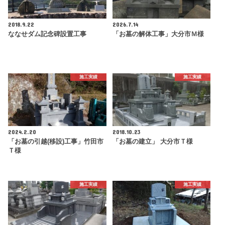
2018.9.22
2026.7.14
ななせダム記念碑設置工事
「お墓の解体工事」大分市Ｍ様
施工実績
施工実績
2024.2.20
2018.10.23
「お墓の引越(移設)工事」竹田市
「お墓の建立」 大分市Ｔ様
Ｔ様
施工実績
施工実績