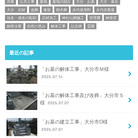
供養
公共工事
墓地
墓地の紹介
大分 お墓
大分 墓石
大分 石材
改葬
春節
樹木葬
永代使用料
永代供養墓
法名・戒名の彫刻
石材加工
神社仏閣施工
管理費
納骨堂
納骨法要
自然の恵み
解体工事
記念碑
霊園
最近の記事
「お墓の解体工事」大分市Ｍ様
2026.07.14
「お墓の解体工事及び改葬」大分市Ｓ
様
2026.07.07
「お墓の建立工事」大分市O様
2026.07.01