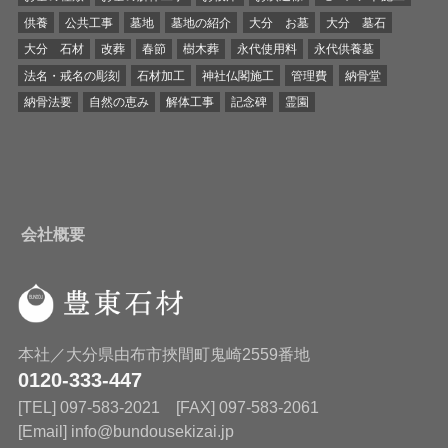
供養
公共工事
墓地
墓地の紹介
大分 お墓
大分 墓石
大分 石材
改葬
春節
樹木葬
永代使用料
永代供養墓
法名・戒名の彫刻
石材加工
神社仏閣施工
管理費
納骨堂
納骨法要
自然の恵み
解体工事
記念碑
霊園
会社概要
本社／大分県由布市挾間町鬼崎2559番地
0120-333-447
[TEL] 097-583-2021 [FAX] 097-583-2061
[Email] info@bundousekizai.jp