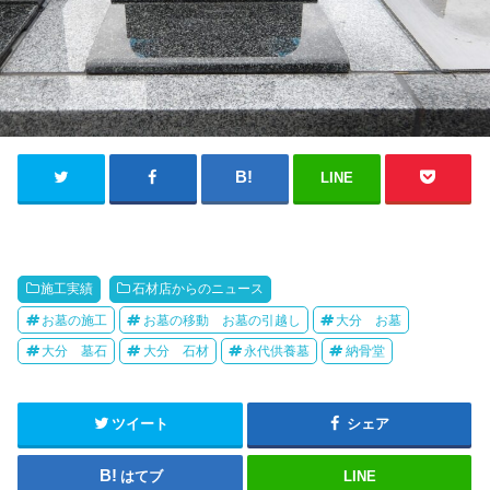
LINE
施工実績
石材店からのニュース
お墓の施工
お墓の移動 お墓の引越し
大分 お墓
大分 墓石
大分 石材
永代供養墓
納骨堂
ツイート
シェア
はてブ
LINE