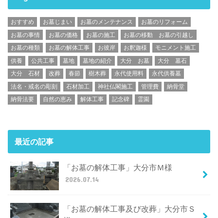
おすすめ
お墓じまい
お墓のメンテナンス
お墓のリフォーム
お墓の事情
お墓の価格
お墓の施工
お墓の移動 お墓の引越し
お墓の種類
お墓の解体工事
お彼岸
お釈迦様
モニメント施工
供養
公共工事
墓地
墓地の紹介
大分 お墓
大分 墓石
大分 石材
改葬
春節
樹木葬
永代使用料
永代供養墓
法名・戒名の彫刻
石材加工
神社仏閣施工
管理費
納骨堂
納骨法要
自然の恵み
解体工事
記念碑
霊園
最近の記事
「お墓の解体工事」大分市Ｍ様
2026.07.14
「お墓の解体工事及び改葬」大分市Ｓ