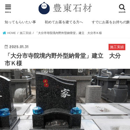
menu
search
知ってもらいたい事
初めてお墓を建てる方へ
すでにお墓をお持ちの
HOME
施工実績
「大分市寺院境内野外型納骨堂」建立 大分市Ｋ様
2025.01.31
施工実績
「大分市寺院境内野外型納骨堂」建立 大分
市Ｋ様