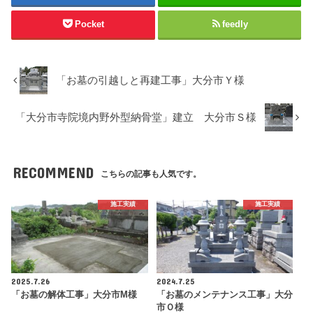
Pocket
feedly
「お墓の引越しと再建工事」大分市Ｙ様
「大分市寺院境内野外型納骨堂」建立 大分市Ｓ様
RECOMMEND
こちらの記事も人気です。
施工実績
施工実績
2025.7.26
2024.7.25
「お墓の解体工事」大分市M様
「お墓のメンテナンス工事」大分
市Ｏ様