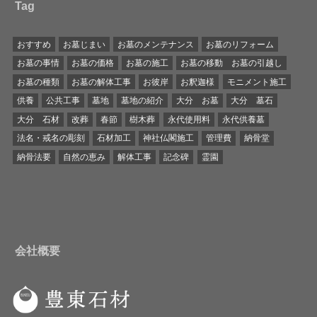
Tag
おすすめ
お墓じまい
お墓のメンテナンス
お墓のリフォーム
お墓の事情
お墓の価格
お墓の施工
お墓の移動 お墓の引越し
お墓の種類
お墓の解体工事
お彼岸
お釈迦様
モニメント施工
供養
公共工事
墓地
墓地の紹介
大分 お墓
大分 墓石
大分 石材
改葬
春節
樹木葬
永代使用料
永代供養墓
法名・戒名の彫刻
石材加工
神社仏閣施工
管理費
納骨堂
納骨法要
自然の恵み
解体工事
記念碑
霊園
会社概要